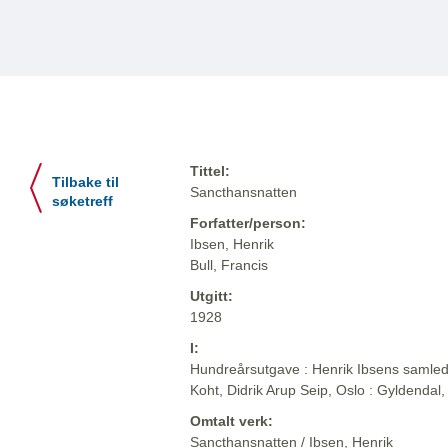
Tittel:
Tilbake til
Sancthansnatten
søketreff
Forfatter/person:
Ibsen, Henrik
Bull, Francis
Utgitt:
1928
I:
Hundreårsutgave : Henrik Ibsens samlede
Koht, Didrik Arup Seip, Oslo : Gyldendal
Omtalt verk:
Sancthansnatten / Ibsen, Henrik