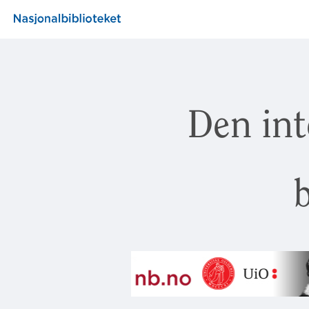
Den int
b