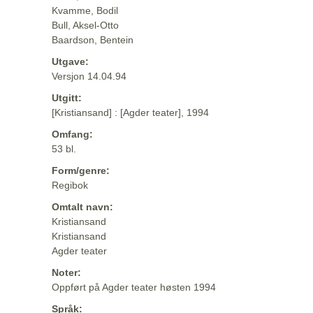
Kvamme, Bodil
Bull, Aksel-Otto
Baardson, Bentein
Utgave:
Versjon 14.04.94
Utgitt:
[Kristiansand] : [Agder teater], 1994
Omfang:
53 bl.
Form/genre:
Regibok
Omtalt navn:
Kristiansand
Kristiansand
Agder teater
Noter:
Oppført på Agder teater høsten 1994
Språk: