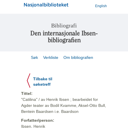
English
Bibliografi
Den internasjonale Ibsen-
bibliografien
Søk
Verkliste
Om bibliografien
Tilbake til
søketreff
Tittel:
"Catilina" / av Henrik Ibsen ; bearbeidet for
Agder teater av Bodil Kvamme, Aksel-Otto Bull,
Bentein Baardsen i.e. Baardson
Forfatter/person:
Ibsen, Henrik