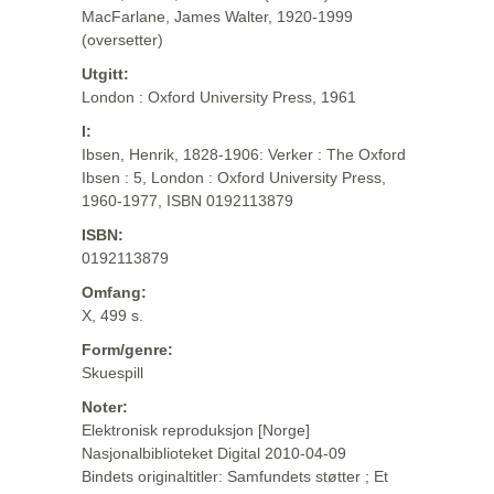
MacFarlane, James Walter, 1920-1999
(oversetter)
Utgitt:
London : Oxford University Press, 1961
I:
Ibsen, Henrik, 1828-1906: Verker : The Oxford
Ibsen : 5, London : Oxford University Press,
1960-1977, ISBN 0192113879
ISBN:
0192113879
Omfang:
X, 499 s.
Form/genre:
Skuespill
Noter:
Elektronisk reproduksjon [Norge]
Nasjonalbiblioteket Digital 2010-04-09
Bindets originaltitler: Samfundets støtter ; Et