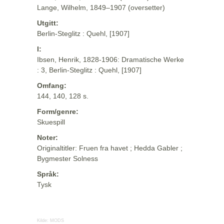
Lange, Wilhelm, 1849–1907 (oversetter)
Utgitt:
Berlin-Steglitz : Quehl, [1907]
I:
Ibsen, Henrik, 1828-1906: Dramatische Werke
: 3, Berlin-Steglitz : Quehl, [1907]
Omfang:
144, 140, 128 s.
Form/genre:
Skuespill
Noter:
Originaltitler: Fruen fra havet ; Hedda Gabler ;
Bygmester Solness
Språk:
Tysk
Kilde:
MODS