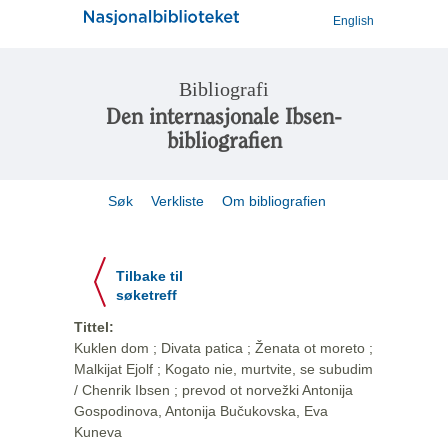
English
Bibliografi
Den internasjonale Ibsen-
bibliografien
Søk
Verkliste
Om bibliografien
Tilbake til
søketreff
Tittel:
Kuklen dom ; Divata patica ; Ženata ot moreto ;
Malkijat Ejolf ; Kogato nie, murtvite, se subudim
/ Chenrik Ibsen ; prevod ot norvežki Antonija
Gospodinova, Antonija Bučukovska, Eva
Kuneva