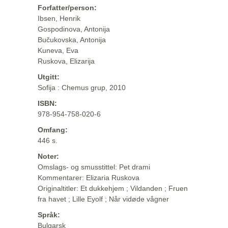
Forfatter/person:
Ibsen, Henrik
Gospodinova, Antonija
Bučukovska, Antonija
Kuneva, Eva
Ruskova, Elizarija
Utgitt:
Sofija : Chemus grup, 2010
ISBN:
978-954-758-020-6
Omfang:
446 s.
Noter:
Omslags- og smusstittel: Pet drami
Kommentarer: Elizaria Ruskova
Originaltitler: Et dukkehjem ; Vildanden ; Fruen
fra havet ; Lille Eyolf ; Når vidøde vågner
Språk:
Bulgarsk