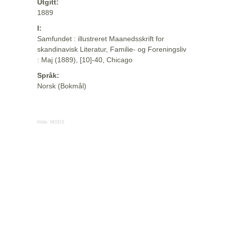
Utgitt:
1889
I:
Samfundet : illustreret Maanedsskrift for
skandinavisk Literatur, Familie- og Foreningsliv
: Maj (1889), [10]-40, Chicago
Språk:
Norsk (Bokmål)
Kilde:
MODS