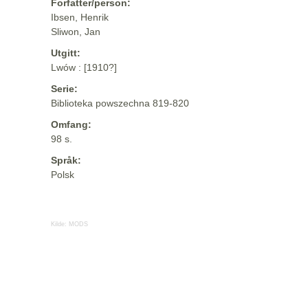
Forfatter/person:
Ibsen, Henrik
Sliwon, Jan
Utgitt:
Lwów : [1910?]
Serie:
Biblioteka powszechna 819-820
Omfang:
98 s.
Språk:
Polsk
Kilde:
MODS