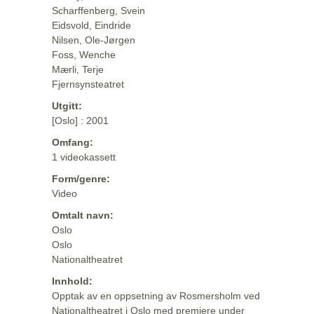
Scharffenberg, Svein
Eidsvold, Eindride
Nilsen, Ole-Jørgen
Foss, Wenche
Mærli, Terje
Fjernsynsteatret
Utgitt:
[Oslo] : 2001
Omfang:
1 videokassett
Form/genre:
Video
Omtalt navn:
Oslo
Oslo
Nationaltheatret
Innhold:
Opptak av en oppsetning av Rosmersholm ved
Nationaltheatret i Oslo med premiere under