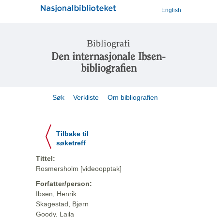
English
Bibliografi
Den internasjonale Ibsen-
bibliografien
Søk
Verkliste
Om bibliografien
Tilbake til
søketreff
Tittel:
Rosmersholm [videoopptak]
Forfatter/person:
Ibsen, Henrik
Skagestad, Bjørn
Goody, Laila