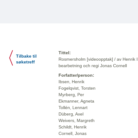
Tittel:
Tilbake til
Rosmersholm [videoopptak] / av Henrik Ib
søketreff
bearbetning och regi Jonas Cornell
Forfatter/person:
Ibsen, Henrik
Fogelqvist, Torsten
Myrberg, Per
Ekmanner, Agneta
Tollén, Lennart
Düberg, Axel
Weivers, Margreth
Schildt, Henrik
Cornell, Jonas