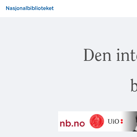
Den int
b