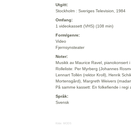
Utgitt:
Stockholm : Sveriges Television, 1984
Omfang:
1 videokassett (VHS) (108 min)
Form/genre:
Video
Fjernsynsteater
Noter:
Musikk av Maurice Ravel, pianokonsert i
Rolleliste: Per Myrberg (Johannes Ros
Lennart Tollén (rektor Kroll), Henrik Schi
Mortensgård), Margreth Weivers (mada
På samme kassett: En folkefiende i regi 
Språk:
Svensk
Kilde:
MODS