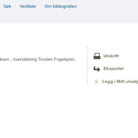
Søk
Verkliste
Om bibliografien
Utskrift
sen ; översättning Torsten Fogelqvist ;
Eksporter
Legg i Mitt utval