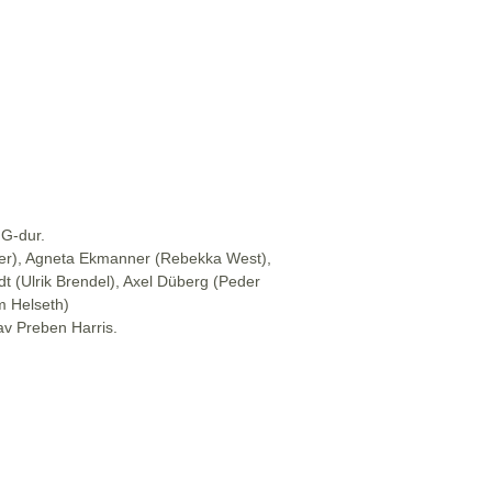
 G-dur.
mer), Agneta Ekmanner (Rebekka West),
ldt (Ulrik Brendel), Axel Düberg (Peder
m Helseth)
av Preben Harris.