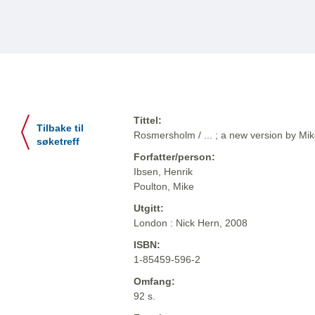
Tittel:
Tilbake til
Rosmersholm / ... ; a new version by Mi
søketreff
Forfatter/person:
Ibsen, Henrik
Poulton, Mike
Utgitt:
London : Nick Hern, 2008
ISBN:
1-85459-596-2
Omfang:
92 s.