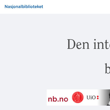
Den int
b