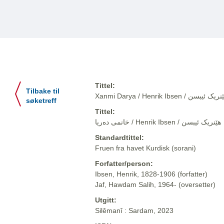
Tittel:
Tilbake til
Xanmi Darya / Henrik Ibsen / یک ئیبسن
søketreff
Tittel:
خانمی دەریا / Henrik Ibsen / هێنریک ئیبسن
Standardtittel:
Fruen fra havet Kurdisk (sorani)
Forfatter/person:
Ibsen, Henrik, 1828-1906 (forfatter)
Jaf, Hawdam Salih, 1964- (oversetter)
Utgitt:
Silêmanî : Sardam, 2023