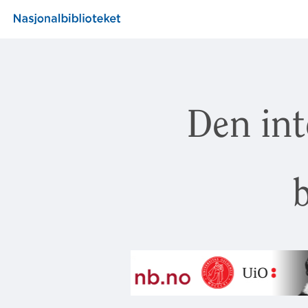
Den int
b