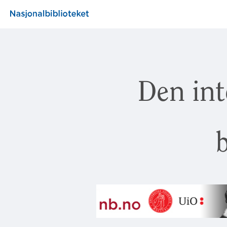
Den int
b