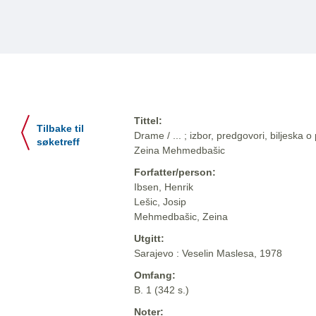
Tittel:
Tilbake til
Drame / ... ; izbor, predgovori, biljeska o
søketreff
Zeina Mehmedbašic
Forfatter/person:
Ibsen, Henrik
Lešic, Josip
Mehmedbašic, Zeina
Utgitt:
Sarajevo : Veselin Maslesa, 1978
Omfang:
B. 1 (342 s.)
Noter: