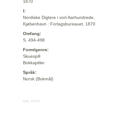
1870
I:
Nordiske Digtere i vort Aarhundrede,
Kjøbenhavn : Forlagsbureauet, 1870
Omfang:
S. 494-498
Form/genre:
Skuespill
Bokkapitler
Språk:
Norsk (Bokmål)
Kilde:
MODS