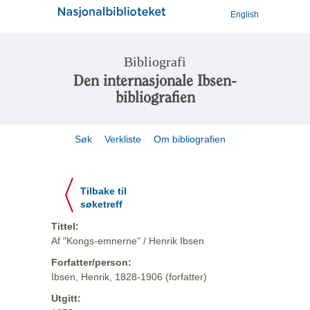
English
Bibliografi
Den internasjonale Ibsen-
bibliografien
Søk
Verkliste
Om bibliografien
Tilbake til
søketreff
Tittel:
Af "Kongs-emnerne" / Henrik Ibsen
Forfatter/person:
Ibsen, Henrik, 1828-1906 (forfatter)
Utgitt: