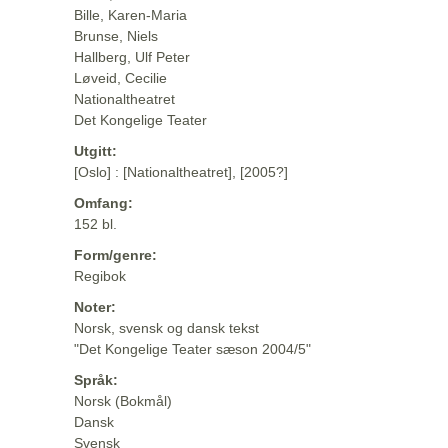
Bille, Karen-Maria
Brunse, Niels
Hallberg, Ulf Peter
Løveid, Cecilie
Nationaltheatret
Det Kongelige Teater
Utgitt:
[Oslo] : [Nationaltheatret], [2005?]
Omfang:
152 bl.
Form/genre:
Regibok
Noter:
Norsk, svensk og dansk tekst
"Det Kongelige Teater sæson 2004/5"
Språk:
Norsk (Bokmål)
Dansk
Svensk