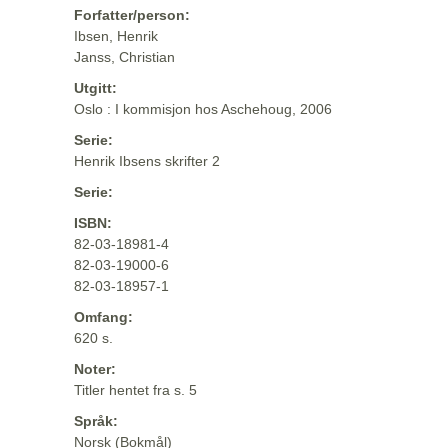
Forfatter/person:
Ibsen, Henrik
Janss, Christian
Utgitt:
Oslo : I kommisjon hos Aschehoug, 2006
Serie:
Henrik Ibsens skrifter 2
Serie:
ISBN:
82-03-18981-4
82-03-19000-6
82-03-18957-1
Omfang:
620 s.
Noter:
Titler hentet fra s. 5
Språk:
Norsk (Bokmål)