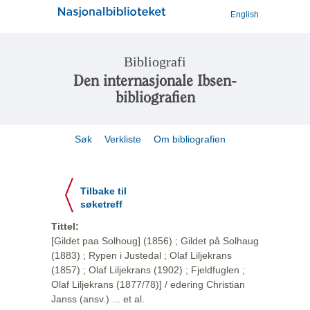
English
Bibliografi
Den internasjonale Ibsen-
bibliografien
Søk
Verkliste
Om bibliografien
Tilbake til
søketreff
Tittel:
[Gildet paa Solhoug] (1856) ; Gildet på Solhaug
(1883) ; Rypen i Justedal ; Olaf Liljekrans
(1857) ; Olaf Liljekrans (1902) ; Fjeldfuglen ;
Olaf Liljekrans (1877/78)] / edering Christian
Janss (ansv.) ... et al.