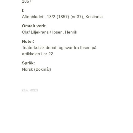
1857
I:
Aftenbladet : 13/2-(1857) (nr 37), Kristiania
Omtalt verk:
Olaf Liljekrans / Ibsen, Henrik
Noter:
Teaterkritisk debatt og svar fra Ibsen på
artikkelen i nr 22
Språk:
Norsk (Bokmål)
Kilde:
MODS