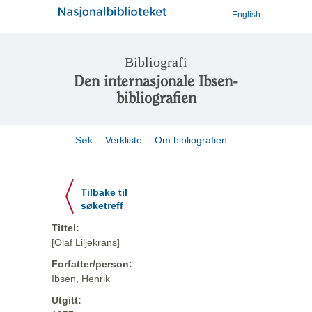
English
Bibliografi
Den internasjonale Ibsen-
bibliografien
Søk
Verkliste
Om bibliografien
Tilbake til
søketreff
Tittel:
[Olaf Liljekrans]
Forfatter/person:
Ibsen, Henrik
Utgitt: