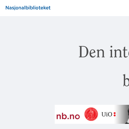
Den int
b