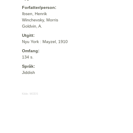
Forfatter/person:
Ibsen, Henrik
Winchevsky, Morris
Goldvin, A.
Utgitt:
Nyu York : Mayzel, 1910
Omfang:
134 s.
Språk:
Jiddish
Kilde:
MODS