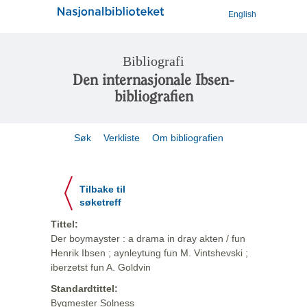
English
Bibliografi
Den internasjonale Ibsen-
bibliografien
Søk
Verkliste
Om bibliografien
Tilbake til
søketreff
Tittel:
Der boymayster : a drama in dray akten / fun
Henrik Ibsen ; aynleytung fun M. Vintshevski ;
iberzetst fun A. Goldvin
Standardtittel:
Bygmester Solness