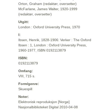
Orton, Graham (redaktør, oversetter)
McFarlane, James Walter, 1920-1999
(redaktør, oversetter)
Utgitt:
London : Oxford University Press, 1970
I:
Ibsen, Henrik, 1828-1906: Verker : The Oxford
Ibsen : 1, London : Oxford University Press,
1960-1977, ISBN 0192113879
ISBN:
0192113879
Omfang:
VIII, 715 s.
Form/genre:
Skuespill
Noter:
Elektronisk reproduksjon [Norge]
Nasjonalbiblioteket Digital 2010-04-08