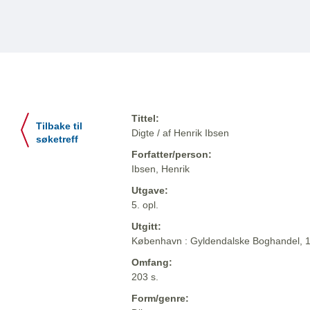
Tittel:
Tilbake til
Digte / af Henrik Ibsen
søketreff
Forfatter/person:
Ibsen, Henrik
Utgave:
5. opl.
Utgitt:
København : Gyldendalske Boghandel, 
Omfang:
203 s.
Form/genre: