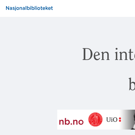
Den int
b