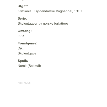
Utgitt:
Kristiania : Gyldendalske Boghandel, 1919
Serie:
Skoleutgaver av norske forfattere
Omfang:
90 s.
Form/genre:
Dikt
Skoleutgave
Språk:
Norsk (Bokmål)
Kilde:
MODS