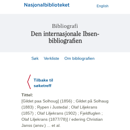
English
Bibliografi
Den internasjonale Ibsen-
bibliografien
Søk
Verkliste
Om bibliografien
Tilbake til
søketreff
Tittel:
[Gildet paa Solhoug] (1856) ; Gildet på Solhaug
(1883) ; Rypen i Justedal ; Olaf Liljekrans
(1857) ; Olaf Liljekrans (1902) ; Fjeldfuglen ;
Olaf Liljekrans (1877/78)] / edering Christian
Janss (ansv.) ... et al.