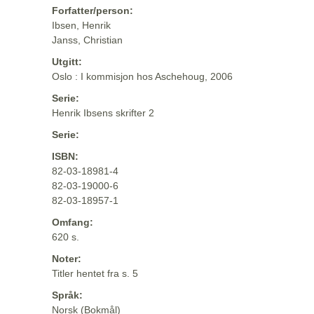
Forfatter/person:
Ibsen, Henrik
Janss, Christian
Utgitt:
Oslo : I kommisjon hos Aschehoug, 2006
Serie:
Henrik Ibsens skrifter 2
Serie:
ISBN:
82-03-18981-4
82-03-19000-6
82-03-18957-1
Omfang:
620 s.
Noter:
Titler hentet fra s. 5
Språk:
Norsk (Bokmål)