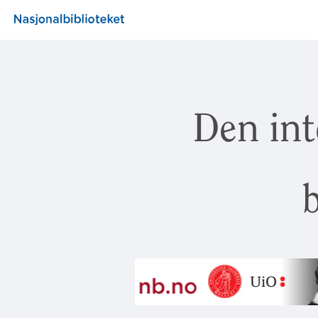
Den int
b