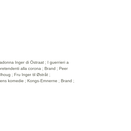
adonna Inger di Östraat ; I guerrieri a
retendenti alla corona ; Brand ; Peer
lhoug ; Fru Inger til Østråt ;
ens komedie ; Kongs-Emnerne ; Brand ;