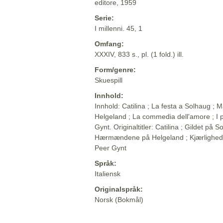
editore, 1959
Serie:
I millenni. 45, 1
Omfang:
XXXIV, 833 s., pl. (1 fold.) ill.
Form/genre:
Skuespill
Innhold:
Innhold: Catilina ; La festa a Solhaug ; M
Helgeland ; La commedia dell'amore ; I p
Gynt. Originaltitler: Catilina ; Gildet på So
Hærmændene på Helgeland ; Kjærlighed
Peer Gynt
Språk:
Italiensk
Originalspråk:
Norsk (Bokmål)