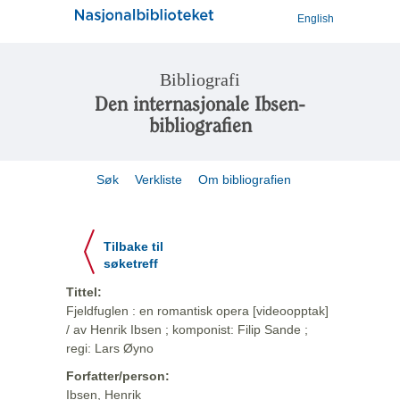
English
Bibliografi
Den internasjonale Ibsen-
bibliografien
Søk
Verkliste
Om bibliografien
Tilbake til
søketreff
Tittel:
Fjeldfuglen : en romantisk opera [videoopptak]
/ av Henrik Ibsen ; komponist: Filip Sande ;
regi: Lars Øyno
Forfatter/person:
Ibsen, Henrik