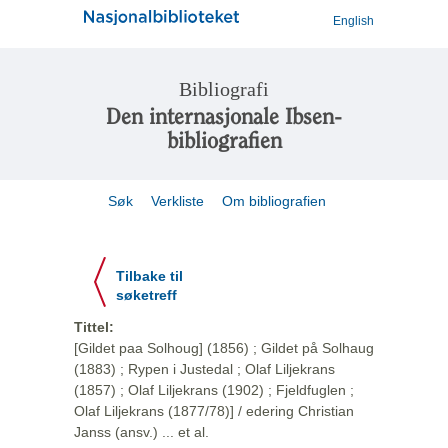
English
Bibliografi
Den internasjonale Ibsen-
bibliografien
Søk
Verkliste
Om bibliografien
Tilbake til
søketreff
Tittel:
[Gildet paa Solhoug] (1856) ; Gildet på Solhaug
(1883) ; Rypen i Justedal ; Olaf Liljekrans
(1857) ; Olaf Liljekrans (1902) ; Fjeldfuglen ;
Olaf Liljekrans (1877/78)] / edering Christian
Janss (ansv.) ... et al.