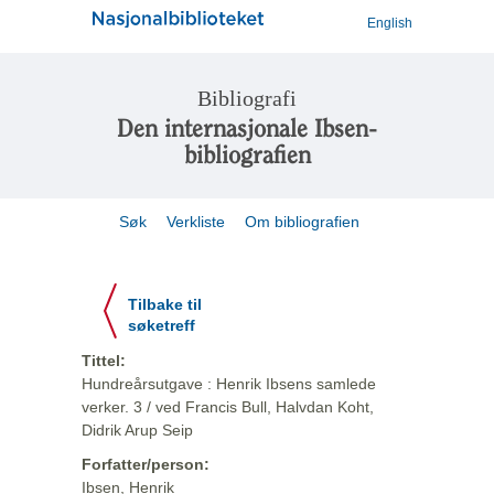
English
Bibliografi
Den internasjonale Ibsen-
bibliografien
Søk
Verkliste
Om bibliografien
Tilbake til
søketreff
Tittel:
Hundreårsutgave : Henrik Ibsens samlede
verker. 3 / ved Francis Bull, Halvdan Koht,
Didrik Arup Seip
Forfatter/person:
Ibsen, Henrik