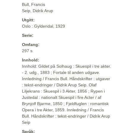
Bull, Francis
Seip, Didrik Arup
Utgitt:
Oslo : Gyldendal, 1929
Serie:
Omfang:
297 s.
Innhold:
Innhold: Gildet på Solhaug : Skuespil i tre akter.
- 2. udg., 1883 ; Fortale til anden udgave.
Innledning / Francis Bull. Håndskrifter : utgaver
: tekst-endringer / Didrik Arup Seip. Olaf
Liljekrans : Skuespil i 3 Akter, 1856 ; Rypen i
Justedal : nationalt Skuespil i fire Acter / af
Brynjolf Bjarme, 1850 ; Fjeldfuglen : romantisk
Opera i tre Akter, 1859. Innledning / Francis
Bull. Håndskrifter : tekst-endringer / Didrik Arup
Seip
Språk: