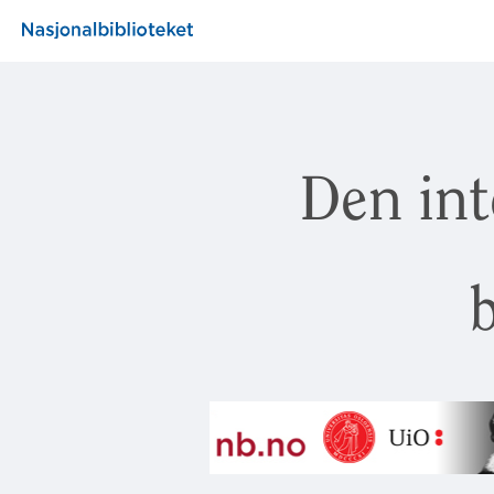
Den int
b