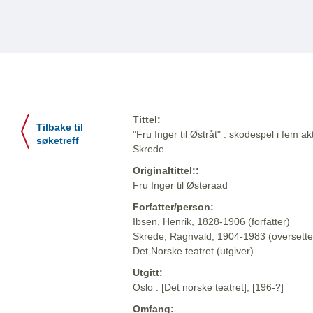
Tittel:
Tilbake til
"Fru Inger til Østråt" : skodespel i fem a
søketreff
Skrede
Originaltittel::
Fru Inger til Østeraad
Forfatter/person:
Ibsen, Henrik, 1828-1906 (forfatter)
Skrede, Ragnvald, 1904-1983 (oversette
Det Norske teatret (utgiver)
Utgitt:
Oslo : [Det norske teatret], [196-?]
Omfang: