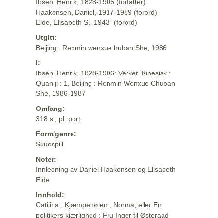
Ibsen, Henrik, 1828-1906 (forfatter)
Haakonsen, Daniel, 1917-1989 (forord)
Eide, Elisabeth S., 1943- (forord)
Utgitt:
Beijing : Renmin wenxue huban She, 1986
I:
Ibsen, Henrik, 1828-1906: Verker. Kinesisk :
Quan ji : 1, Beijing : Renmin Wenxue Chuban
She, 1986-1987
Omfang:
318 s., pl. port.
Form/genre:
Skuespill
Noter:
Innledning av Daniel Haakonsen og Elisabeth
Eide
Innhold:
Catilina ; Kjæmpehøien ; Norma, eller En
politikers kjærlighed ; Fru Inger til Østeraad