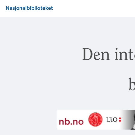
Den int
b