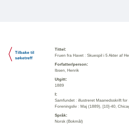
Tittel:
Tilbake til
Fruen fra Havet : Skuespil i 5 Akter af H
søketreff
Forfatter/person:
Ibsen, Henrik
Utgitt:
1889
I:
Samfundet : illustreret Maanedsskrift for 
Foreningsliv : Maj (1889), [10]-40, Chic
Språk:
Norsk (Bokmål)