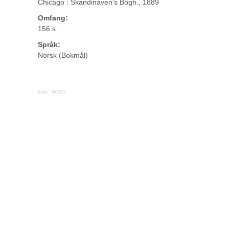
Chicago : Skandinaven's Bogh., 1889
Omfang:
156 s.
Språk:
Norsk (Bokmål)
Kilde:
MODS