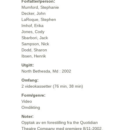
Forfatter/person:
Mumford, Stephanie
Decker, John
LaRoque, Stephen
Imhof, Erika
Jones, Cody
Sbarbori, Jack
Sampson, Nick
Dodd, Sharon
Ibsen, Henrik
Utgitt:
North Bethesda, Md : 2002
Omfang:
2 videokassetter (76 min, 38 min)
Form/genre:
Video
Omdikting
Noter:
Opptak av en forestilling fra the Quotidian
Theatre Company med premiere 8/11-2002.