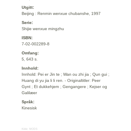
Utgitt:
Beijing : Renmin wenxue chubanshe, 1997
Serie:
Shijie wenxue mingzhu
ISBN:
7-02-002289-8
Omfang:
5, 643 s.
Innhold:
Innhold: Pei er Jin te ; Wan ou zhi jia ; Qun gui ;
Huang di yu jia li li ren. - Originaltitler: Peer
Gynt ; Et dukkehjem ; Gengangere ; Kejser og
Galilæer
Språk:
Kinesisk
Kilde:
MODS