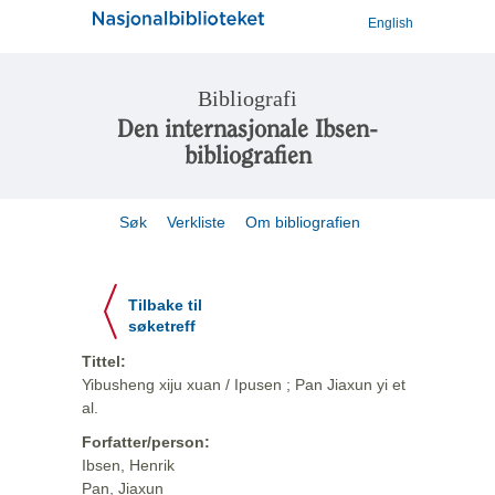
English
Bibliografi
Den internasjonale Ibsen-
bibliografien
Søk
Verkliste
Om bibliografien
Tilbake til
søketreff
Tittel:
Yibusheng xiju xuan / Ipusen ; Pan Jiaxun yi et
al.
Forfatter/person:
Ibsen, Henrik
Pan, Jiaxun