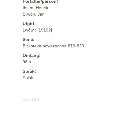
Forfatter/person:
Ibsen, Henrik
Sliwon, Jan
Utgitt:
Lwów : [1910?]
Serie:
Biblioteka powszechna 819-820
Omfang:
98 s.
Språk:
Polsk
Kilde:
MODS