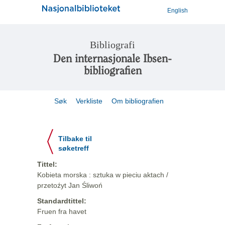
English
Bibliografi
Den internasjonale Ibsen-
bibliografien
Søk
Verkliste
Om bibliografien
Tilbake til
søketreff
Tittel:
Kobieta morska : sztuka w pieciu aktach /
przetoźyt Jan Śliwoń
Standardtittel:
Fruen fra havet