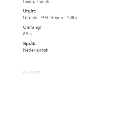
Ibsen, Henrik
Utgitt:
Utrecht : P.H. Reyers, 1895
Omfang:
85 s.
Språk:
Nederlandsk
Kilde:
MODS