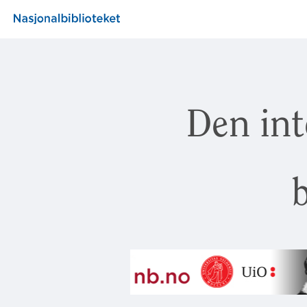
Den int
b