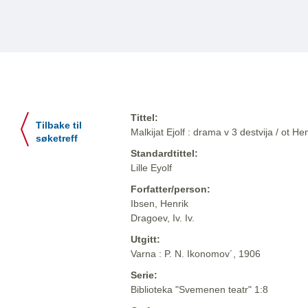
Tittel:
Tilbake til
Malkijat Ejolf : drama v 3 destvija / ot He
søketreff
Standardtittel:
Lille Eyolf
Forfatter/person:
Ibsen, Henrik
Dragoev, Iv. Iv.
Utgitt:
Varna : P. N. Ikonomov´, 1906
Serie:
Biblioteka "Svemenen teatr" 1:8