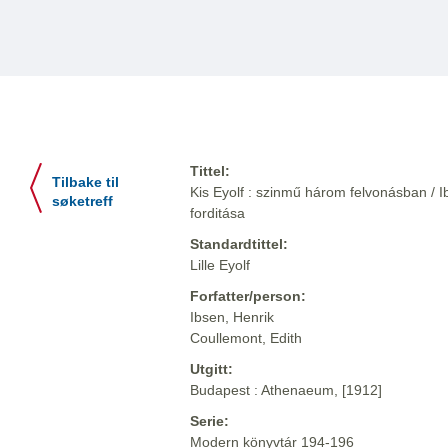
Tittel:
Tilbake til
Kis Eyolf : szinmű három felvonásban / I
søketreff
forditása
Standardtittel:
Lille Eyolf
Forfatter/person:
Ibsen, Henrik
Coullemont, Edith
Utgitt:
Budapest : Athenaeum, [1912]
Serie:
Modern könyvtár 194-196