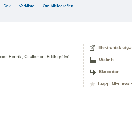
Søk
Verkliste
Om bibliografien
Elektronisk utga
bsen Henrik ; Coullemont Edith grófnő
Utskrift
Eksporter
Legg i Mitt utval