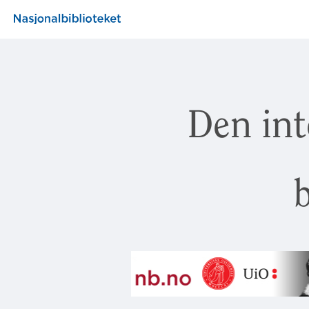
Den int
b