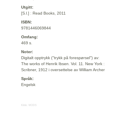
Utgitt:
[S.l.] : Read Books, 2011
ISBN:
9781446069844
Omfang:
469 s.
Noter:
Digitalt opptrykk ("trykk på forespørsel") av:
The works of Henrik Ibsen. Vol. 11. New York :
Scribner, 1912 i oversettelse av William Archer
Språk:
Engelsk
Kilde:
MODS