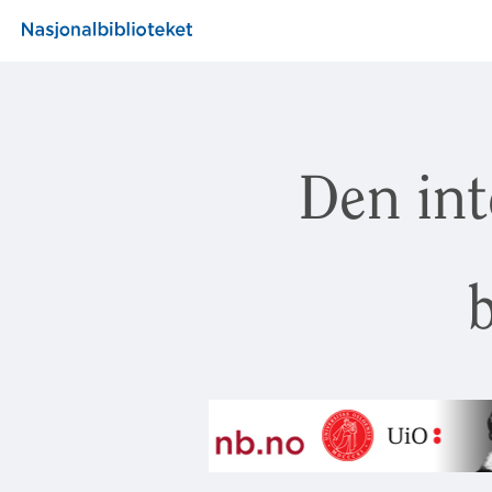
Den int
b