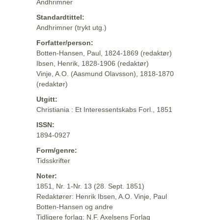
Andhrimner
Standardtittel:
Andhrimner (trykt utg.)
Forfatter/person:
Botten-Hansen, Paul, 1824-1869 (redaktør)
Ibsen, Henrik, 1828-1906 (redaktør)
Vinje, A.O. (Aasmund Olavsson), 1818-1870
(redaktør)
Utgitt:
Christiania : Et Interessentskabs Forl., 1851
ISSN:
1894-0927
Form/genre:
Tidsskrifter
Noter:
1851, Nr. 1-Nr. 13 (28. Sept. 1851)
Redaktører: Henrik Ibsen, A.O. Vinje, Paul
Botten-Hansen og andre
Tidligere forlag: N.F. Axelsens Forlag