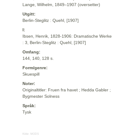
Lange, Wilhelm, 1849–1907 (oversetter)
Utgitt:
Berlin-Steglitz : Quehl, [1907]
I:
Ibsen, Henrik, 1828-1906: Dramatische Werke
: 3, Berlin-Steglitz : Quehl, [1907]
Omfang:
144, 140, 128 s.
Form/genre:
Skuespill
Noter:
Originaltitler: Fruen fra havet ; Hedda Gabler ;
Bygmester Solness
Språk:
Tysk
Kilde:
MODS