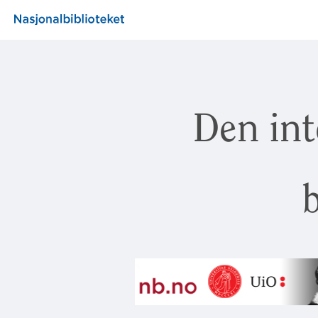
Den int
b