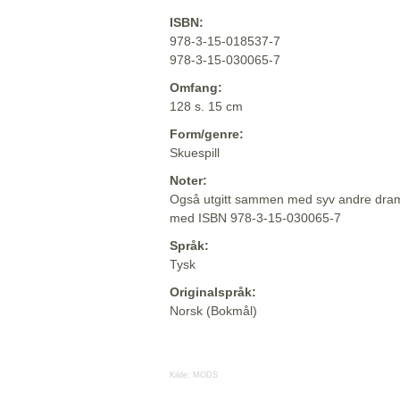
ISBN:
978-3-15-018537-7
978-3-15-030065-7
Omfang:
128 s. 15 cm
Form/genre:
Skuespill
Noter:
Også utgitt sammen med syv andre dram
med ISBN 978-3-15-030065-7
Språk:
Tysk
Originalspråk:
Norsk (Bokmål)
Kilde:
MODS