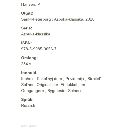
Hansen, P.
Utgitt:
Sankt-Peterburg : Azbuka-klassika, 2010
Serie:
Azbuka-klassika
ISBN:
978-5-9985-0656-7
Omfang:
284 s.
Innhold:
Innhold: Kukol'nyj dom ; Prividenija ; Stroitel'
Sol'nes. Originaltitler: Et dukkehjem ;
Gengangere ; Bygmester Solness
Språk:
Russisk
Kilde:
MODS