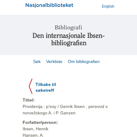
English
Bibliografi
Den internasjonale Ibsen-
bibliografien
Søk
Verkliste
Om bibliografien
Tilbake til
søketreff
Tittel:
Prividenija : p'esy / Genrik Ibsen ; perevod s
norvežskogo A. i P. Ganzen
Forfatter/person:
Ibsen, Henrik
Hansen, A.