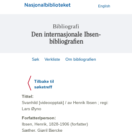
English
Bibliografi
Den internasjonale Ibsen-
bibliografien
Søk
Verkliste
Om bibliografien
Tilbake til
søketreff
Tittel:
Svanhild [videoopptak] / av Henrik Ibsen ; regi:
Lars Øyno
Forfatter/person:
Ibsen, Henrik, 1828-1906 (forfatter)
Sæther, Gjøril Bjercke