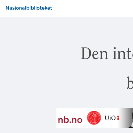
Den int
b