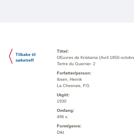
Tittel:
Tilbake til
OEuvres de Kristiania (Avril 1850-octob
søketreff
Tertre du Guerrier. 2
Forfatter/person:
Ibsen, Henrik
La Chesnais, P.G.
Utgitt:
1930
Omfang:
496 s.
Form/genre:
Dikt