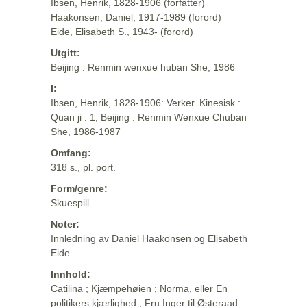
Ibsen, Henrik, 1828-1906 (forfatter)
Haakonsen, Daniel, 1917-1989 (forord)
Eide, Elisabeth S., 1943- (forord)
Utgitt:
Beijing : Renmin wenxue huban She, 1986
I:
Ibsen, Henrik, 1828-1906: Verker. Kinesisk :
Quan ji : 1, Beijing : Renmin Wenxue Chuban
She, 1986-1987
Omfang:
318 s., pl. port.
Form/genre:
Skuespill
Noter:
Innledning av Daniel Haakonsen og Elisabeth
Eide
Innhold:
Catilina ; Kjæmpehøien ; Norma, eller En
politikers kjærlighed ; Fru Inger til Østeraad