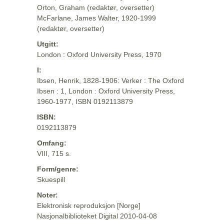
Orton, Graham (redaktør, oversetter)
McFarlane, James Walter, 1920-1999
(redaktør, oversetter)
Utgitt:
London : Oxford University Press, 1970
I:
Ibsen, Henrik, 1828-1906: Verker : The Oxford
Ibsen : 1, London : Oxford University Press,
1960-1977, ISBN 0192113879
ISBN:
0192113879
Omfang:
VIII, 715 s.
Form/genre:
Skuespill
Noter:
Elektronisk reproduksjon [Norge]
Nasjonalbiblioteket Digital 2010-04-08