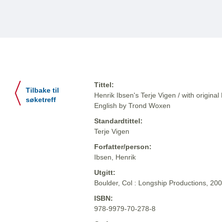
Tittel:
Tilbake til
Henrik Ibsen's Terje Vigen / with original
søketreff
English by Trond Woxen
Standardtittel:
Terje Vigen
Forfatter/person:
Ibsen, Henrik
Utgitt:
Boulder, Col : Longship Productions, 20
ISBN:
978-9979-70-278-8