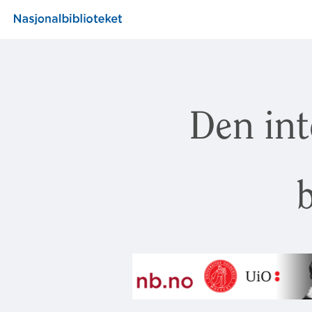
Den int
b