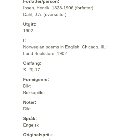
Forfatter/person:
Ibsen, Henrik, 1828-1906 (forfatter)
Dahl, J.A. (oversetter)
Utgitt:
1902
I:
Norwegian poems in English, Chicago, Ill. :
Lund Bookstore, 1902
Omfang:
S. [3]-17
Form/genre:
Dikt
Bokkapitler
Noter:
Dikt
Språk:
Engelsk
Originalspråk: