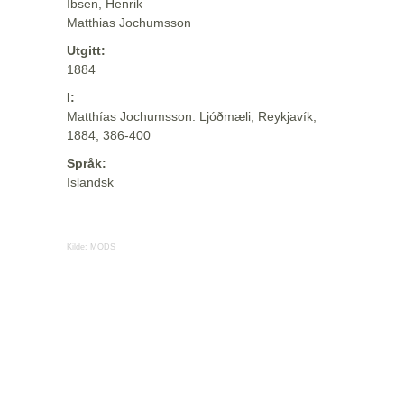
Ibsen, Henrik
Matthias Jochumsson
Utgitt:
1884
I:
Matthías Jochumsson: Ljóðmæli, Reykjavík,
1884, 386-400
Språk:
Islandsk
Kilde:
MODS