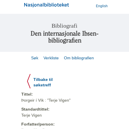
English
Bibliografi
Den internasjonale Ibsen-
bibliografien
Søk
Verkliste
Om bibliografien
Tilbake til
søketreff
Tittel:
Þorgeir í Vík : "Terje Vigen"
Standardtittel:
Terje Vigen
Forfatter/person: