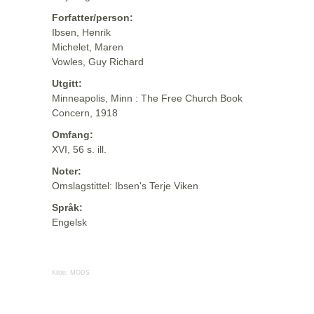
Forfatter/person:
Ibsen, Henrik
Michelet, Maren
Vowles, Guy Richard
Utgitt:
Minneapolis, Minn : The Free Church Book
Concern, 1918
Omfang:
XVI, 56 s. ill.
Noter:
Omslagstittel: Ibsen's Terje Viken
Språk:
Engelsk
Kilde:
MODS